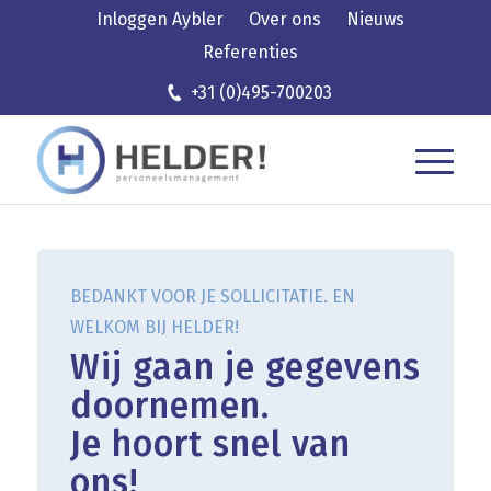
Inloggen Aybler
Over ons
Nieuws
Referenties
+31 (0)495-700203
BEDANKT VOOR JE SOLLICITATIE. EN
WELKOM BIJ HELDER!
Wij gaan je gegevens
doornemen.
Je hoort snel van
ons!